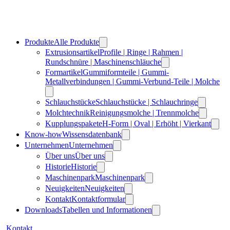
Produkte
Alle Produkte
Extrusionsartikel
Profile | Ringe | Rahmen |
Rundschnüre | Maschinenschläuche
Formartikel
Gummiformteile | Gummi-
Metallverbindungen | Gummi-Verbund-Teile | Molche
Schlauchstücke
Schlauchstücke | Schlauchringe
Molchtechnik
Reinigungsmolche | Trennmolche
Kupplungspakete
H-Form | Oval | Erhöht | Vierkant
Know-how
Wissensdatenbank
Unternehmen
Unternehmen
Über uns
Über uns
Historie
Historie
Maschinenpark
Maschinenpark
Neuigkeiten
Neuigkeiten
Kontakt
Kontaktformular
Downloads
Tabellen und Informationen
Kontakt