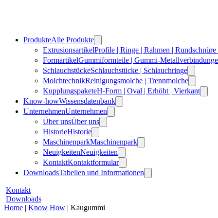
Produkte
Alle Produkte
Extrusionsartikel
Profile | Ringe | Rahmen | Rundschnüre
Formartikel
Gummiformteile | Gummi-Metallverbindunge
Schlauchstücke
Schlauchstücke | Schlauchringe
Molchtechnik
Reinigungsmolche | Trennmolche
Kupplungspakete
H-Form | Oval | Erhöht | Vierkant
Know-how
Wissensdatenbank
Unternehmen
Unternehmen
Über uns
Über uns
Historie
Historie
Maschinenpark
Maschinenpark
Neuigkeiten
Neuigkeiten
Kontakt
Kontaktformular
Downloads
Tabellen und Informationen
Kontakt
Downloads
Home
|
Know How
|
Kaugummi