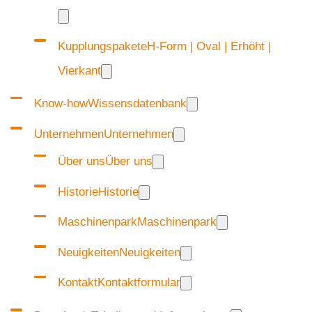
Kupplungspakete
H-Form | Oval | Erhöht |
Vierkant
Know-how
Wissensdatenbank
Unternehmen
Unternehmen
Über uns
Über uns
Historie
Historie
Maschinenpark
Maschinenpark
Neuigkeiten
Neuigkeiten
Kontakt
Kontaktformular