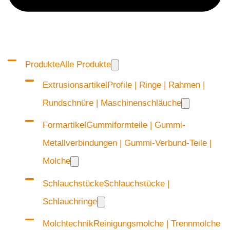
Produkte
Alle Produkte
Extrusionsartikel
Profile | Ringe | Rahmen |
Rundschnüre | Maschinenschläuche
Formartikel
Gummiformteile | Gummi-
Metallverbindungen | Gummi-Verbund-Teile |
Molche
Schlauchstücke
Schlauchstücke |
Schlauchringe
Molchtechnik
Reinigungsmolche | Trennmolche